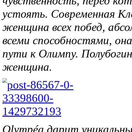
чувственность, перед ко
устоять. Современная Кле
женщина всех побед, абс
всеми способностями, она
пути к Олимпу. Полубогин
женщина.
Olympéa дарит уникальн