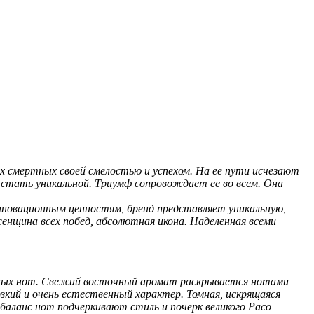
 смертных своей смелостью и успехом. На ее пути исчезают
 стать уникальной. Триумф сопровождает ее во всем. Она
новационным ценностям, бренд представляет уникальную,
енщина всех побед, абсолютная икона. Наделенная всеми
чных нот. Свежий восточный аромат раскрывается нотами
зкий и очень естественный характер. Томная, искрящаяся
баланс нот подчеркивают стиль и почерк великого Paco