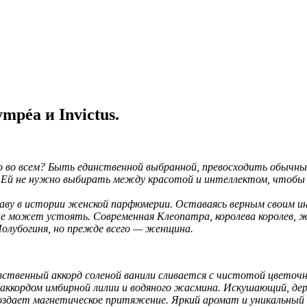
mpéa и Invictus.
 во всем? Быть единственной выбранной, превосходить обычных
и. Ей не нужно выбирать между красотой и интеллектом, чтобы
ву в истории женской парфюмерии. Оставаясь верным своим ин
е может устоять. Современная Клеопатра, королева королев, ж
Полубогиня, но прежде всего — женщина.
вственный аккорд соленой ванили сливается с чистотой цвето
аккордом имбирной лилии и водяного жасмина. Искушающий, дер
создает магнетическое притяжение. Яркий аромат и уникальный 