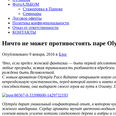
ФотоАЛЬБОМ
Стажировка в Париже
Семинары
Договор оферты
Политика конфиденциальности
Отказ от ответственности
КОНТАКТЫ
Ничто не может противостоять паре Oly
Опубликовано 9 января, 2016 в
Блог
Что, если предел женской фантазии — быть первой абсолютно
любые преграды, всякая тривиальность разбивается вдребезг
рождена быть Великолепной.
С новым ароматом Olympéa Paco Rabanne открывает новую гла
непреодолимую чувственность, перед которой ничто и никто н
способностями, она выбирает своего героя на пути к Олимпу. 
Olympéa дарит уникальный ольфакторный опыт, в котором чу
зеленого мандарина. Сердце аромата звучит цветочно-водным 
соленая ваниль усилена нотами сандалового дерева и амбры и 