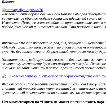
Rabanne.
Для воплощения образа богини Paco Rabanne выбрал двадцати
удивительное обаяние модели составили идеальный союз с цен
Изящество Лумы, ее женское обаяние противопоставляются муж
победе, физической и интеллектуальной. Это рождение новой л
Invictus — это столкновение миров, сил, ощущений и ценност
«Между пронзительной свежестью и животной чувственность
вкус. Но без запаха океана. Выраженный контраст между двум
Экстатическая, вибрирующая свежесть достигается за счет м
животному магнетизму древесно-амбрового аккорда. Гваяково
вызывал желание удивить и даже поразить своей двойственно
Флакон создан Paco Rabanne совместно с Седриком Раго (Cédr
спортивный трофей стал квинтэссенцией эстетических и техн
эргономичный и выполненный по канонам высокого мастерства
Нет комментариев на “Ничто не может противостоять паре O