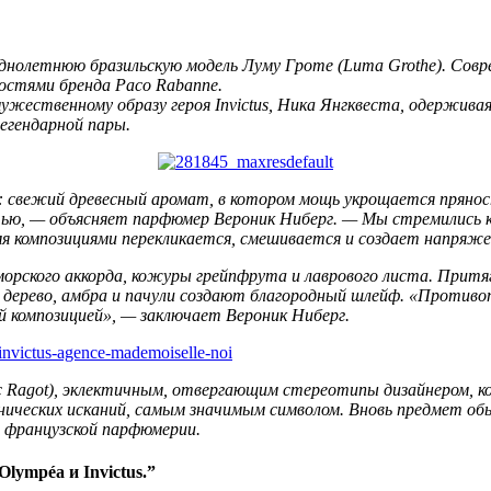
однолетнюю бразильскую модель Луму Гроте (Luma Grothe). Сов
ностями бренда Paco Rabanne.
ественному образу героя Invictus, Ника Янгквеста, одерживая
егендарной пары.
ей: свежий древесный аромат, в котором мощь укрощается пряно
ю, — объясняет парфюмер Вероник Ниберг. — Мы стремились к
я композициями перекликается, смешивается и создает напряже
орского аккорда, кожуры грейпфрута и лаврового листа. Прит
е дерево, амбра и пачули создают благородный шлейф. «Против
й композицией», — заключает Вероник Ниберг.
ic Ragot), эклектичным, отвергающим стереотипы дизайнером, к
ических исканий, самым значимым символом. Вновь предмет обы
 французской парфюмерии.
lympéa и Invictus.”