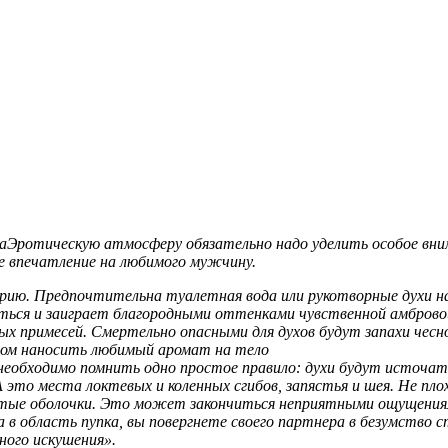
аЭротическую атмосферу обязательно надо уделить особое вним
е впечатление на любимого мужчину.
ию. Предпочтительна туалетная вода или рукотворные духи на 
ться и заиграет благородными оттенками чувственной амброво
х примесей. Смертельно опасными для духов будут запахи чесн
том наносить любимый аромат на тело
еобходимо помнить одно простое правило: духи будут источать 
А это места локтевых и коленных сгибов, запястья и шея. Не п
истые оболочки. Это может закончиться неприятными ощущени
в область пупка, вы повергнете своего партнера в безумство 
ного искушения».