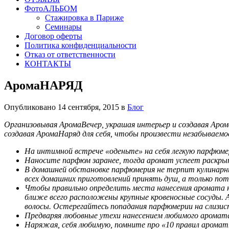
ФотоАЛЬБОМ
Стажировка в Париже
Семинары
Договор оферты
Политика конфиденциальности
Отказ от ответственности
КОНТАКТЫ
АромаНАРЯД
Опубликовано 14 сентября, 2015 в
Блог
Организовывая АромаВечер, украшая интерьер и создавая Аром
создавая АромаНаряд для себя, чтобы произвести незабываемо
На интимной встрече «оденьте» на себя легкую парфюмер
Наносите парфюм заранее, тогда аромат успеет раскры
В домашней обстановке парфюмерия не терпит кулинарны
всех домашних приготовлений принять душ, а только по
Чтобы правильно определить места нанесения аромата н
ближе всего расположены крупные кровеносные сосуды. 
волосы. Остерегайтесь попадания парфюмерии на слиз
Предваряя любовные утехи нанесением любимого аромата 
Наряжая, себя любимую, помните про «10 правил аромат