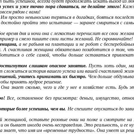
 быть успешной, всегда будет продолжать искать выход из люб
успех и уже точно пора сдаваться, не делайте этого!
Кажда
овсем рядом с вами!
Им просто невыносимо теряться в догадках, бояться последст
б достойно пройти это испытание — заранее смириться с сам
ое время дня и ночи она с легкостью перечислит все свои жела
х пример и смело пишите свои листы желаний. Не скромничайте
енщина,
а не рабыня на плантации и не робот с бесперебойны
. А счастливая женщина обязательно позаботится о том, что
отиться о себе самой, чтобы дольше оставаться привлекат
остигнутом слишком опасное занятие.
Пусть хоть один, мал
т сложиться история вашего успеха или вашей счастливой жизн
ешений, учитесь принимать их быстро.
Чем дольше обдумывае
чтобы принять мудрое решение.
Она знает сколько, чего и где у нее в хозяйстве есть. Будь 
ро!
Все, оставленное без присмотра: деньги, имущество, отн
оторые более успешны, чем вы
. Не спешите опускаться до зав
й женщиной, оставьте розовые очки на полке и смотрите на 
и он бывает иногда очень несправедлив. Это реальность, и ее 
знает, что имя им «временные трудности». Она умеет их решат