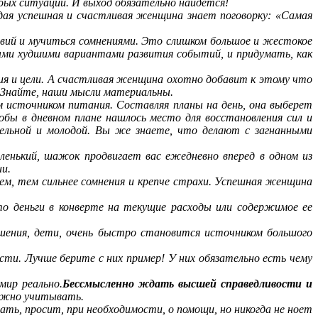
ых ситуаций. И выход обязательно найдется!
я успешная и счастливая женщина знает поговорку: «Самая
вий и мучиться сомнениями. Это слишком большое и жестокое
ыми худшими вариантами развития событий, и придумать, как
ния и цели. А счастливая женщина охотно добавит к этому что
! Знайте, наши мысли материальны.
м источником питания. Составляя планы на день, она выберет
бы в дневном плане нашлось место для восстановления сил и
ельной и молодой. Вы же знаете, что делают с загнанными
енький, шажок продвигает вас ежедневно вперед в одном из
и.
м, тем сильнее сомнения и крепче страхи. Успешная женщина
это деньги в конверте на текущие расходы или содержимое ее
ошения, дети, очень быстро становится источником большого
исти. Лучше берите с них пример! У них обязательно есть чему
мир реально.
Бессмысленно ждать высшей справедливости и
нужно учитывать.
ь, просит, при необходимости, о помощи, но никогда не ноет