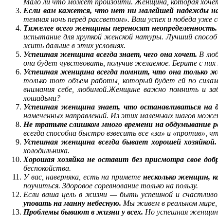
Мало ли что может произойти. Женщина, которая хочет
Если вам кажется, что нет ни малейшей надежды на 
темная ночь перед рассветом». Ваш успех и победа уже с
Тяжелее всего женщины переносят неопределенность.
испытание для хрупкой женской натуры. Лучший спосо
жить дальше в этих условиях.
Успешная женщина всегда знает, чего она хочет.
В люб
она будет чувствовать, получив желаемое. Берите с ни
Успешная женщина всегда помнит, что она только ж
только тот объем работы, который будет ей по силам
внимания себе, любимой.
Женщине важно помнить и заб
лошадьми?
Успешная женщина знает, что останавливаться на д
намеченных направлений. Из этих маленьких шагов може
Не тратьте слишком много времени на обдумывание р
всегда способна быстро взвесить все «за» и «против», 
Успешная женщина всегда бывает хорошей хозяйкой.
холодильника.
Хорошая хозяйка не оставит без присмотра свое доб
беспокойства.
У вас, наверняка, есть на примете
несколько женщин, к
поучиться. Здоровое соревнование только на пользу.
Если ваша цель в жизни — быть успешной и счастливо
уповать на манну небесную.
Мы живем в реальном мире, 
Проблемы бывают в жизни у всех.
Но успешная женщина 